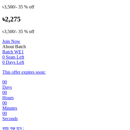
৳3,500/-
35 % off
৳2,275
৳3,500/-
35 % off
Join Now
About Batch
Batch WE1
0 Seats Left
0 Days Left
This offer expires soon:
00
Days
00
Hours
00
Minutes
00
Seconds
ব্যাচ শুরু হবে :