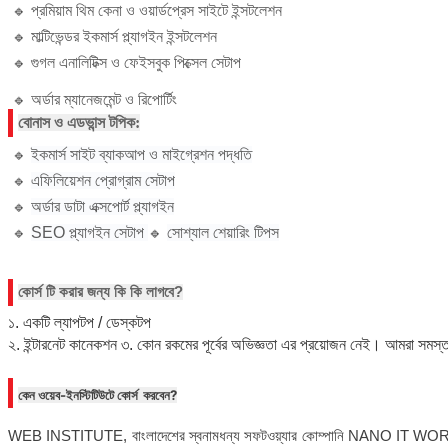
প্রমিয়াম থিম কেনা ও ওয়ার্ডপ্রেস সাইটে ইন্সটলেশন
🔹
মাল্টিভেন্ডর ইকমার্স প্ল্যাগইন ইন্সটলেশন
🔹
গুগল এনালিটিক্স ও ফেইসবুক পিক্সেল সেটাপ
🔹
অর্ডার ম্যানেজমেন্ট ও রিপোর্টিং
🔹
বোনাস ও এডভান্স টপিক:
ইকমার্স সাইট ব্যাকআপ ও মাইগ্রেশন পদ্ধতি
🔹
এফিলিয়েশন প্রোগ্রাম সেটাপ
🔹
অর্ডার ডাটা এক্সপোর্ট প্ল্যাগইন
🔹
SEO প্ল্যাগইন সেটাপ
সোশ্যাল শেয়ারিং টিপস
🔹
🔹
কোর্স টি করার জন্য কি কি লাগবে?
১. একটি ল্যাপটপ / ডেস্কটপ
২. ইন্টারনেট কানেকশন
৩. কোন রকমের পূর্বের অভিজ্ঞতা এর প্রয়োজন নেই। আমরা সমস্ত
কেন ওয়েব-ইনস্টিটিউটে
কোর্স
করবেন?
WEB INSTITUTE, বাংলাদেশের স্বনামধন্য সফটওয়্যার কোম্পানি NANO IT WO