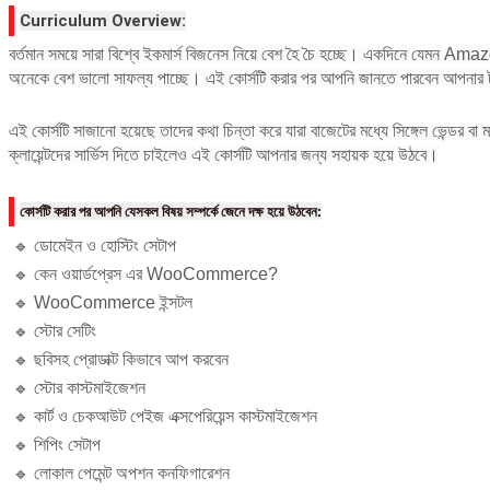
Curriculum Overview:
বর্তমান সময়ে সারা বিশ্বে ইকমার্স বিজনেস নিয়ে বেশ হৈ চৈ হচ্ছে। একদিনে যেমন Amaz
অনেকে বেশ ভালো সাফল্য পাচ্ছে। এই কোর্সটি করার পর আপনি জানতে পারবেন আপনার টার্
এই কোর্সটি সাজানো হয়েছে তাদের কথা চিন্তা করে যারা বাজেটের মধ্যে সিঙ্গেল ভেন্ডর বা মাল
ক্লায়েন্টদের সার্ভিস দিতে চাইলেও এই কোর্সটি আপনার জন্য সহায়ক হয়ে উঠবে।
কোর্সটি করার পর আপনি যেসকল বিষয় সম্পর্কে জেনে দক্ষ হয়ে উঠবেন:
ডোমেইন ও হোস্টিং সেটাপ
🔹
কেন ওয়ার্ডপ্রেস এর WooCommerce?
🔹
WooCommerce ইন্সটল
🔹
স্টোর সেটিং
🔹
ছবিসহ প্রোডাক্ট কিভাবে আপ করবেন
🔹
স্টোর কাস্টমাইজেশন
🔹
কার্ট ও চেকআউট পেইজ এক্সপেরিয়েন্স কাস্টমাইজেশন
🔹
শিপিং সেটাপ
🔹
লোকাল পেমেন্ট অপশন কনফিগারেশন
🔹