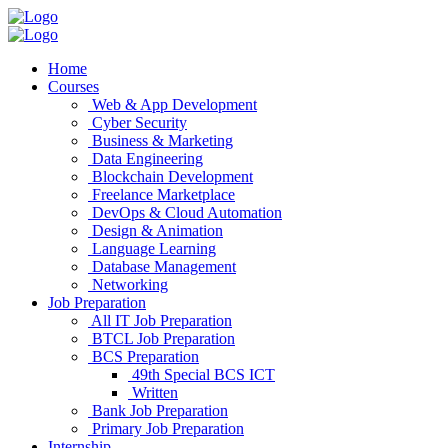
Home
Courses
Web & App Development
Cyber Security
Business & Marketing
Data Engineering
Blockchain Development
Freelance Marketplace
DevOps & Cloud Automation
Design & Animation
Language Learning
Database Management
Networking
Job Preparation
All IT Job Preparation
BTCL Job Preparation
BCS Preparation
49th Special BCS ICT
Written
Bank Job Preparation
Primary Job Preparation
Internship