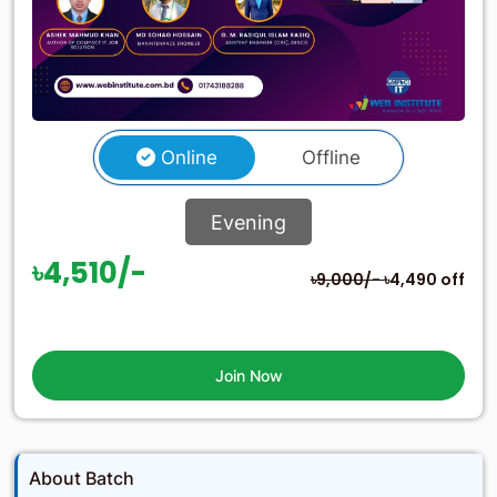
Online
Offline
Evening
৳4,510/-
৳9,000/-
৳4,490 off
Join Now
About Batch