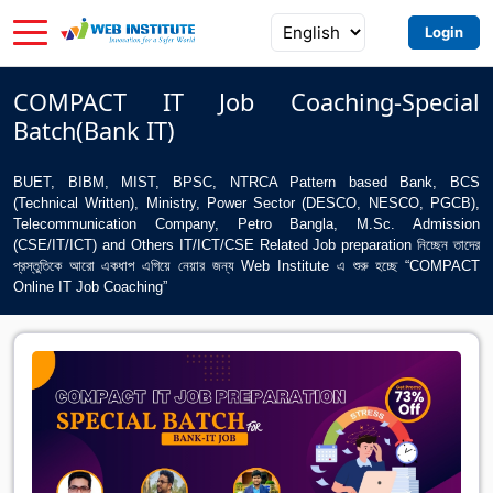
Login
COMPACT IT Job Coaching-Special
Batch(Bank IT)
BUET, BIBM, MIST, BPSC, NTRCA Pattern based Bank, BCS
(Technical Written), Ministry, Power Sector (DESCO, NESCO, PGCB),
Telecommunication Company, Petro Bangla, M.Sc. Admission
(CSE/IT/ICT) and Others IT/ICT/CSE Related Job preparation নিচ্ছেন তাদের
প্রস্তুতিকে আরো একধাপ এগিয়ে নেয়ার জন্য Web Institute এ শুরু হচ্ছে “COMPACT
Online IT Job Coaching”