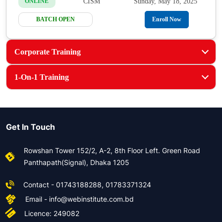
CISM
Sunday, May 18, 2025
ONLINE
BATCH OPEN
Enroll Now
Corporate Training
1-On-1 Training
Get In Touch
Rowshan Tower 152/2, A-2, 8th Floor Left. Green Road
Panthapath(Signal), Dhaka 1205
Contact - 01743188288, 01783371324
Email - info@webinstitute.com.bd
Licence: 249082