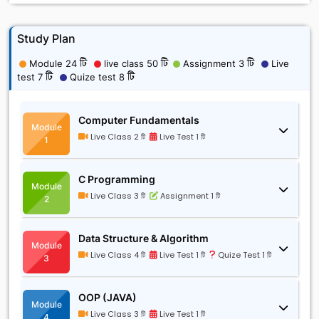
Study Plan
Module 24 টি
live class 50 টি
Assignment 3 টি
Live
test 7 টি
Quize test 8 টি
Computer Fundamentals
Module
Live Class 2 টি
Live Test 1 টি
1
C Programming
Module
Live Class 3 টি
Assignment 1 টি
2
Data Structure & Algorithm
Module
Live Class 4 টি
Live Test 1 টি
Quize Test 1 টি
3
OOP (JAVA)
Module
Live Class 3 টি
Live Test 1 টি
4