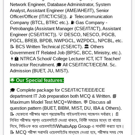
Network Engineer, Database Administrator, System
Analyst, Assistant Engineer (AME/AHE/IT), Senior
Officer/Officer (IT/ICT/CSE)). 📡 Telecommunication
Company (BTCL, BTRC etc.). ⛽ Gas Company -
Petrobangla (Assistant Manager (CSE/IT/ICT), Assistant
Engineer (CSE/IT/ICT)). 💡 DESCO, NESCO, PGCB,
PGCL, BREB, BPDB, NWPGCL, WZPDCL, NPCBL, etc.
📝 BCS Written Technical (CSE/ICT). 🏛 Others
Government IT Related Job (BPSC, BCC, Ministry, etc.).
👨‍🏫 NTRCA School/ College Lecturer ICT, ICT Teacher/
Instructor Recruitment. 🎓 All CSE/IT/ICT/ECE/M. Sc.
Admission (BUET, JU, MIST).
🌟 Our Special features:
🎓 Complete package for CSE/IT/ICT/EEE/ECE
department IT Job preparation both MCQ & Written. 📘
Maximum Model Test MCQ+Written. 💬 Discuss all
question pattern (BUET, BIBM, MIST, DU, IBA & Others).
📝 যেকোনো পরীক্ষার আগে প্রয়োজনীয় গাইডলাইনসহ সাজেশন সর্বারাহ। 📄
লিখিত পরীক্ষার প্রশ্ন ওয়েবসাইটে দেওয়া থাকবে, নির্দিষ্ট সময়ের মধ্যে তা খাতায়
লিখে, পিডিএফ করে ওয়েবসাইটে/WhatsApp Group এ সাবমিট করতে হবে।
📝 MCQ পরীক্ষা সরাসরি ওয়েবসাইটের মাধ্যমে নেওয়া হবে, পরীক্ষার সময় শেষ